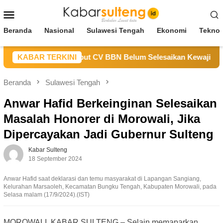
Loncat
Menu
ke
Mobile
konten
Beranda
Nasional
Sulawesi Tengah
Ekonomi
Teknol
s ESDM Sulteng Sebut CV BBN Belum Selesaikan Kewajiban unt
KABAR TERKINI
Beranda
Sulawesi Tengah
Anwar Hafid Berkeinginan Selesaikan
Masalah Honorer di Morowali, Jika
Dipercayakan Jadi Gubernur Sulteng
Kabar Sulteng
18 September 2024
Anwar Hafid saat deklarasi dan temu masyarakat di Lapangan Sangiang,
Kelurahan Marsaoleh, Kecamatan Bungku Tengah, Kabupaten Morowali, pada
Selasa malam (17/9/2024).(IST)
MOROWALI, KABAR SULTENG – Selain memaparkan