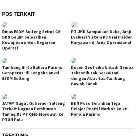
POS TERKAIT
Dinas ESDM Sulteng Sebut CV
PT UKK Sampaikan Duka, Janji
BBN Belum Selesaikan
Evaluasi Sistem K3 Usai Insiden
Kewajiban untuk Kegiatan
Karyawan di Area Operasional
Operasi
Tambang Sirtu Baliara Parimo
Dosen Geofisika Untad: Gempa
Beroperasi di Tengah Sanksi
Tektonik Tak Berkaitan
ESDM Sulteng
dengan Aktivitas Tambang
Bawah Tanah
JATAM Gugat Gubernur Sulteng
BNN Poso Serahkan Tiga
Terkait Dugaan Pembiaran
Pelajar Positif Narkotika ke
Tailing B3 PT QMB Morowali ke
Pemda Parimo
PTUN Palu
TRENDING