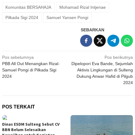
Komunitas BERSAHAJA
Mohamad Rizal Intjenae
Pilkada Sigi 2024
Samuel Yansen Pongi
SEBARKAN
Navigasi
Pos sebelumnya
Pos berikutnya
PBB All Out Menangkan Rizal-
Dipelopori Eva Bande, Sejumlah
pos
Samuel Pongi di Pilkada Sigi
Aktivis Lingkungan di Sulteng
2024
Dukung Anwar Hafid di Pilgub
2024
POS TERKAIT
Dinas ESDM Sulteng Sebut CV
BBN Belum Selesaikan
Kewajiban untuk Kegiatan