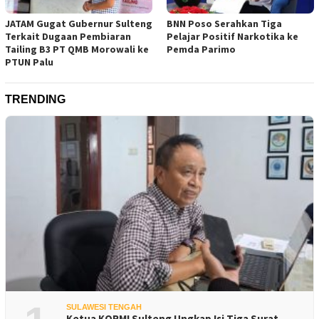
JATAM Gugat Gubernur Sulteng
BNN Poso Serahkan Tiga
Terkait Dugaan Pembiaran
Pelajar Positif Narkotika ke
Tailing B3 PT QMB Morowali ke
Pemda Parimo
PTUN Palu
TRENDING
SULAWESI TENGAH
Ketua KORMI Sulteng Ungkap Isi Tiga Surat