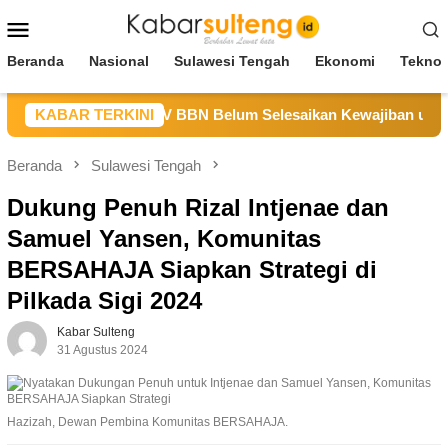
Loncat
Menu
ke
Mobile
konten
Beranda
Nasional
Sulawesi Tengah
Ekonomi
Teknol
Sulteng Sebut CV BBN Belum Selesaikan Kewajiban untuk Kegi
KABAR TERKINI
Beranda
Sulawesi Tengah
Dukung Penuh Rizal Intjenae dan
Samuel Yansen, Komunitas
BERSAHAJA Siapkan Strategi di
Pilkada Sigi 2024
Kabar Sulteng
31 Agustus 2024
Hazizah, Dewan Pembina Komunitas BERSAHAJA.