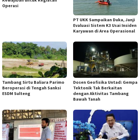
Operasi
PT UKK Sampaikan Duka, Janji
Evaluasi Sistem K3 Usai Insiden
Karyawan di Area Operasional
Tambang Sirtu Baliara Parimo
Dosen Geofisika Untad: Gempa
Beroperasi di Tengah Sanksi
Tektonik Tak Berkaitan
ESDM Sulteng
dengan Aktivitas Tambang
Bawah Tanah