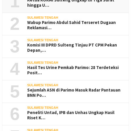
1
hingga U…
2
SULAWESI TENGAH
Wabup Parimo Abdul Sahid Terseret Dugaan
Reklamasi…
3
SULAWESI TENGAH
Komisi III DPRD Sulteng Tinjau PT CPM Pekan
Depan,…
4
SULAWESI TENGAH
Hasil Tes Urine Pemkab Parimo: 28 Terdeteksi
Posit…
5
SULAWESI TENGAH
Sejumlah ASN di Parimo Masuk Radar Pantauan
BNN Po…
6
SULAWESI TENGAH
Peneliti Untad, IPB dan Unhas Ungkap Hasil
Riset K…
SULAWESI TENGAH