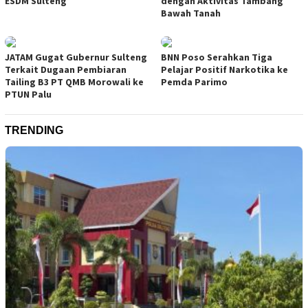
ESDM Sulteng
dengan Aktivitas Tambang
Bawah Tanah
JATAM Gugat Gubernur Sulteng
BNN Poso Serahkan Tiga
Terkait Dugaan Pembiaran
Pelajar Positif Narkotika ke
Tailing B3 PT QMB Morowali ke
Pemda Parimo
PTUN Palu
TRENDING