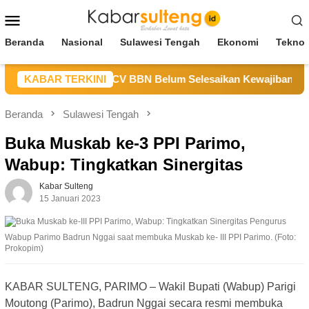
Loncat
Menu
ke
Mobile
konten
Beranda
Nasional
Sulawesi Tengah
Ekonomi
Teknol
M Sulteng Sebut CV BBN Belum Selesaikan Kewajiban untuk K
KABAR TERKINI
Beranda
Sulawesi Tengah
Buka Muskab ke-3 PPI Parimo,
Wabup: Tingkatkan Sinergitas
Kabar Sulteng
15 Januari 2023
Wabup Parimo Badrun Nggai saat membuka Muskab ke- III PPI Parimo. (Foto:
Prokopim)
KABAR SULTENG, PARIMO – Wakil Bupati (Wabup) Parigi
Moutong (Parimo), Badrun Nggai secara resmi membuka