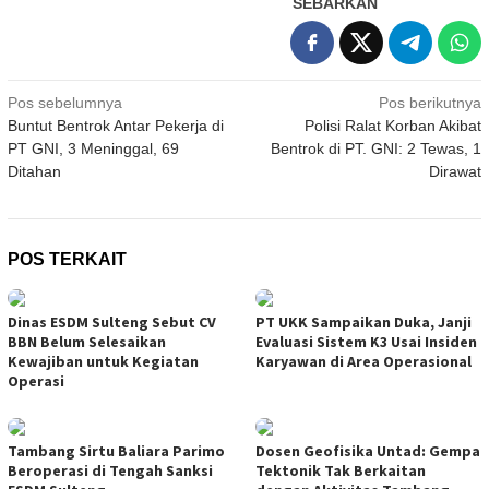
SEBARKAN
Navigasi
Pos sebelumnya
Pos berikutnya
Buntut Bentrok Antar Pekerja di
Polisi Ralat Korban Akibat
pos
PT GNI, 3 Meninggal, 69
Bentrok di PT. GNI: 2 Tewas, 1
Ditahan
Dirawat
POS TERKAIT
Dinas ESDM Sulteng Sebut CV
PT UKK Sampaikan Duka, Janji
BBN Belum Selesaikan
Evaluasi Sistem K3 Usai Insiden
Kewajiban untuk Kegiatan
Karyawan di Area Operasional
Operasi
Tambang Sirtu Baliara Parimo
Dosen Geofisika Untad: Gempa
Beroperasi di Tengah Sanksi
Tektonik Tak Berkaitan