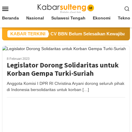
Loncat
Menu
ke
Mobile
konten
Beranda
Nasional
Sulawesi Tengah
Ekonomi
Teknol
ESDM Sulteng Sebut CV BBN Belum Selesaikan Kewajiban untuk
KABAR TERKINI
8 Februari 2023
Legislator Dorong Solidaritas untuk
Korban Gempa Turki-Suriah
Anggota Komisi I DPR RI Christina Aryani dorong seluruh pihak
di Indonesia bersolidaritas untuk korban […]