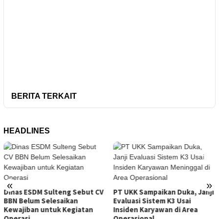
BERITA TERKAIT
HEADLINES
Tambang Sirtu Baliara P
«
»
Beroperasi di Tengah Sa
ut CV
PT UKK Sampaikan Duka, Janji
ESDM Sulteng
Evaluasi Sistem K3 Usai
an
Insiden Karyawan di Area
Operasional