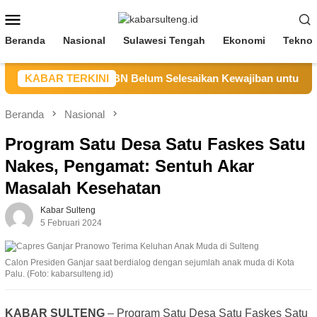
Loncat
Menu
ke
Mobile
konten
Beranda
Nasional
Sulawesi Tengah
Ekonomi
Teknol
eng Sebut CV BBN Belum Selesaikan Kewajiban untuk Kegiatan
KABAR TERKINI
Beranda
Nasional
Program Satu Desa Satu Faskes Satu
Nakes, Pengamat: Sentuh Akar
Masalah Kesehatan
Kabar Sulteng
5 Februari 2024
Calon Presiden Ganjar saat berdialog dengan sejumlah anak muda di Kota
Palu. (Foto: kabarsulteng.id)
KABAR SULTENG
– Program Satu Desa Satu Faskes Satu