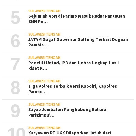
5
SULAWESI TENGAH
Sejumlah ASN di Parimo Masuk Radar Pantauan
BNN Po…
6
SULAWESI TENGAH
JATAM Gugat Gubernur Sulteng Terkait Dugaan
Pembia…
7
SULAWESI TENGAH
Peneliti Untad, IPB dan Unhas Ungkap Hasil
Riset K…
8
SULAWESI TENGAH
Tiga Polres Terbaik Versi Kapolri, Kapolres
Parimo…
9
SULAWESI TENGAH
Sayap Jembatan Penghubung Baliara-
Parigimpu’…
10
SULAWESI TENGAH
Karyawan PT UKK Dilaporkan Jatuh dari