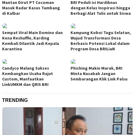
Mantan Dirut PT Cocoman
BRI Peduli isi Hardiknas
Masuk Radar Kasus Tambang
dengan Kelas Inspirasi hingga
di Kalbar
Berbagi Alat Tulis untuk Siswa
Sempat Viral Main Domino dan
Kampung Koboi Tugu Selatan,
Kena Reshuffle, Karding
Wujud Transformasi Desa
Kembali Dilantik Jadi Kepala
Berbasis Potensi Lokal dalam
Karantina
Program Desa BRILiaN
Candyco Malang Sukses
Phishing Makin Marak, BRI
Kembangkan Usaha Rajut
Minta Nasabah Jangan
Custom, Manfaatkan
Sembarangan Klik Link Palsu
LinkUMKM dan QRIS BRI
TRENDING