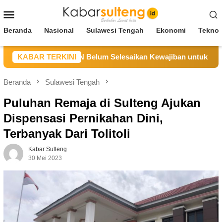
Loncat
Menu
ke
Mobile
konten
Beranda
Nasional
Sulawesi Tengah
Ekonomi
Teknol
 Sebut CV BBN Belum Selesaikan Kewajiban untuk Kegiatan Op
KABAR TERKINI
Beranda
Sulawesi Tengah
Puluhan Remaja di Sulteng Ajukan
Dispensasi Pernikahan Dini,
Terbanyak Dari Tolitoli
Kabar Sulteng
30 Mei 2023