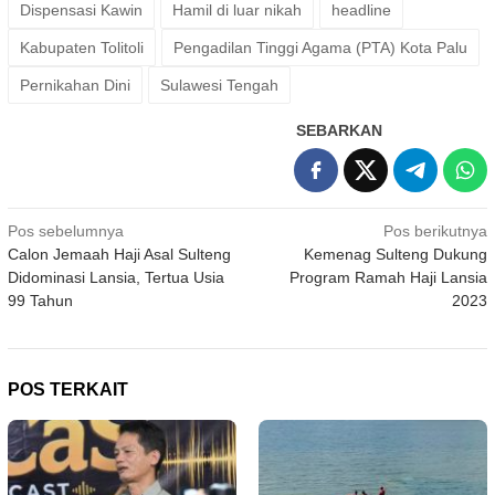
Dispensasi Kawin
Hamil di luar nikah
headline
Kabupaten Tolitoli
Pengadilan Tinggi Agama (PTA) Kota Palu
Pernikahan Dini
Sulawesi Tengah
SEBARKAN
Navigasi
Pos sebelumnya
Pos berikutnya
Calon Jemaah Haji Asal Sulteng
Kemenag Sulteng Dukung
pos
Didominasi Lansia, Tertua Usia
Program Ramah Haji Lansia
99 Tahun
2023
POS TERKAIT