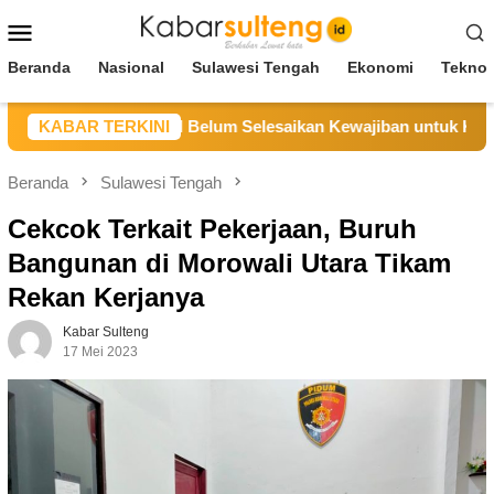
Loncat
Menu
ke
Mobile
konten
Beranda
Nasional
Sulawesi Tengah
Ekonomi
Teknol
Sebut CV BBN Belum Selesaikan Kewajiban untuk Kegiatan Ope
KABAR TERKINI
Beranda
Sulawesi Tengah
Cekcok Terkait Pekerjaan, Buruh
Bangunan di Morowali Utara Tikam
Rekan Kerjanya
Kabar Sulteng
17 Mei 2023