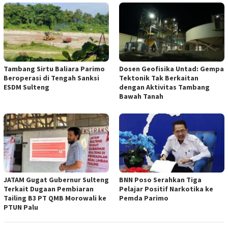
Tambang Sirtu Baliara Parimo
Dosen Geofisika Untad: Gempa
Beroperasi di Tengah Sanksi
Tektonik Tak Berkaitan
ESDM Sulteng
dengan Aktivitas Tambang
Bawah Tanah
JATAM Gugat Gubernur Sulteng
BNN Poso Serahkan Tiga
Terkait Dugaan Pembiaran
Pelajar Positif Narkotika ke
Tailing B3 PT QMB Morowali ke
Pemda Parimo
PTUN Palu