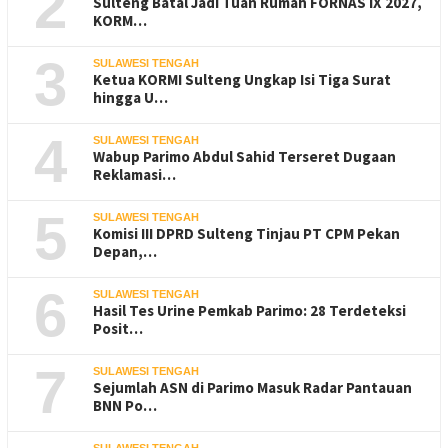
2
Sulteng Batal Jadi Tuan Rumah FORNAS IX 2027,
KORM…
3
SULAWESI TENGAH
Ketua KORMI Sulteng Ungkap Isi Tiga Surat
hingga U…
4
SULAWESI TENGAH
Wabup Parimo Abdul Sahid Terseret Dugaan
Reklamasi…
5
SULAWESI TENGAH
Komisi III DPRD Sulteng Tinjau PT CPM Pekan
Depan,…
6
SULAWESI TENGAH
Hasil Tes Urine Pemkab Parimo: 28 Terdeteksi
Posit…
7
SULAWESI TENGAH
Sejumlah ASN di Parimo Masuk Radar Pantauan
BNN Po…
SULAWESI TENGAH