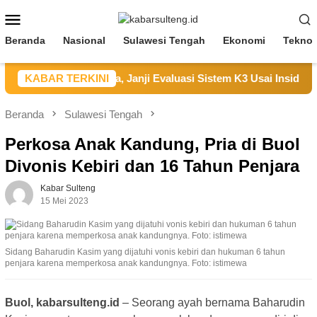
Loncat
Menu
ke
Mobile
konten
Beranda
Nasional
Sulawesi Tengah
Ekonomi
Teknol
K Sampaikan Duka, Janji Evaluasi Sistem K3 Usai Insiden Kary
KABAR TERKINI
Beranda
Sulawesi Tengah
Perkosa Anak Kandung, Pria di Buol
Divonis Kebiri dan 16 Tahun Penjara
Kabar Sulteng
15 Mei 2023
Sidang Baharudin Kasim yang dijatuhi vonis kebiri dan hukuman 6 tahun
penjara karena memperkosa anak kandungnya. Foto: istimewa
Buol, kabarsulteng.id
– Seorang ayah bernama Baharudin