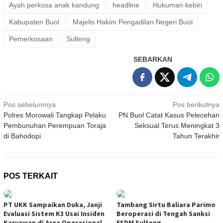
Ayah perkosa anak kandung
headline
Hukuman kebiri
Kabupaten Buol
Majelis Hakim Pengadilan Negeri Buol
Pemerkosaan
Sulteng
SEBARKAN
Navigasi
Pos sebelumnya
Pos berikutnya
Polres Morowali Tangkap Pelaku
PN Buol Catat Kasus Pelecehan
pos
Pembunuhan Perempuan Toraja
Seksual Terus Meningkat 3
di Bahodopi
Tahun Terakhir
POS TERKAIT
PT UKK Sampaikan Duka, Janji
Tambang Sirtu Baliara Parimo
Evaluasi Sistem K3 Usai Insiden
Beroperasi di Tengah Sanksi
Karyawan di Area Operasional
ESDM Sulteng