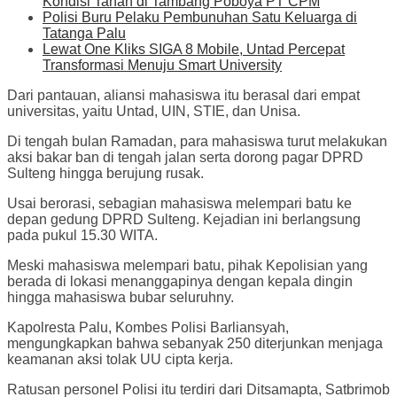
Kondisi Tanah di Tambang Poboya PT CPM
Polisi Buru Pelaku Pembunuhan Satu Keluarga di
Tatanga Palu
Lewat One Kliks SIGA 8 Mobile, Untad Percepat
Transformasi Menuju Smart University
Dari pantauan, aliansi mahasiswa itu berasal dari empat
universitas, yaitu Untad, UIN, STIE, dan Unisa.
Di tengah bulan Ramadan, para mahasiswa turut melakukan
aksi bakar ban di tengah jalan serta dorong pagar DPRD
Sulteng hingga berujung rusak.
Usai berorasi, sebagian mahasiswa melempari batu ke
depan gedung DPRD Sulteng. Kejadian ini berlangsung
pada pukul 15.30 WITA.
Meski mahasiswa melempari batu, pihak Kepolisian yang
berada di lokasi menanggapinya dengan kepala dingin
hingga mahasiswa bubar seluruhny.
Kapolresta Palu, Kombes Polisi Barliansyah,
mengungkapkan bahwa sebanyak 250 diterjunkan menjaga
keamanan aksi tolak UU cipta kerja.
Ratusan personel Polisi itu terdiri dari Ditsamapta, Satbrimob