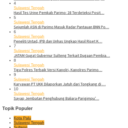
4
Sulawesi Tengah
Hasil Tes Urine Pemkab Parimo: 28 Terdeteksi Posit…
5
Sulawesi Tengah
Sejumlah ASN di Parimo Masuk Radar Pantauan BNN Po…
6
Sulawesi Tengah
Peneliti Untad, IPB dan Unhas Ungkap Hasil Riset K…
7
Sulawesi Tengah
JATAM Gugat Gubernur Sulteng Terkait Dugaan Pembia…
8
Sulawesi Tengah
Tiga Polres Terbaik Versi Kapolri, Kapolres Parimo…
9
Sulawesi Tengah
Karyawan PT UKK Dilaporkan Jatuh dari Tongkang di …
10
Sulawesi Tengah
Sayap Jembatan Penghubung Baliara-Parigimpu’…
Topik Populer
Kota Palu
Sulawesi Tengah
Sulteng