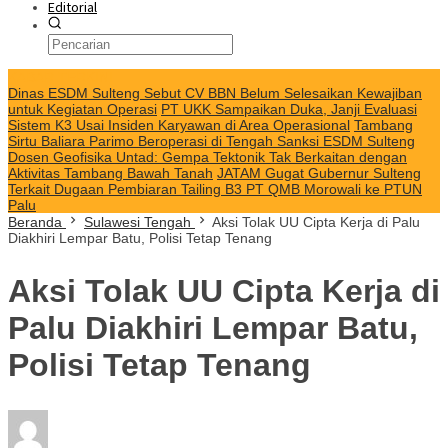
Editorial
KABAR TERKINI
Dinas ESDM Sulteng Sebut CV BBN Belum Selesaikan Kewajiban
untuk Kegiatan Operasi
PT UKK Sampaikan Duka, Janji Evaluasi
Sistem K3 Usai Insiden Karyawan di Area Operasional
Tambang
Sirtu Baliara Parimo Beroperasi di Tengah Sanksi ESDM Sulteng
Dosen Geofisika Untad: Gempa Tektonik Tak Berkaitan dengan
Aktivitas Tambang Bawah Tanah
JATAM Gugat Gubernur Sulteng
Terkait Dugaan Pembiaran Tailing B3 PT QMB Morowali ke PTUN
Palu
Beranda
Sulawesi Tengah
Aksi Tolak UU Cipta Kerja di Palu
Diakhiri Lempar Batu, Polisi Tetap Tenang
Aksi Tolak UU Cipta Kerja di
Palu Diakhiri Lempar Batu,
Polisi Tetap Tenang