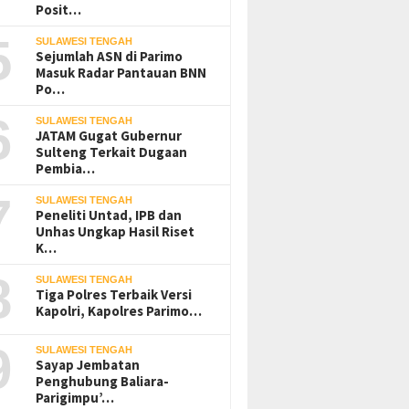
Posit…
5
SULAWESI TENGAH
Sejumlah ASN di Parimo
Masuk Radar Pantauan BNN
Po…
6
SULAWESI TENGAH
JATAM Gugat Gubernur
Sulteng Terkait Dugaan
Pembia…
7
SULAWESI TENGAH
Peneliti Untad, IPB dan
Unhas Ungkap Hasil Riset
K…
8
SULAWESI TENGAH
Tiga Polres Terbaik Versi
Kapolri, Kapolres Parimo…
9
SULAWESI TENGAH
Sayap Jembatan
Penghubung Baliara-
Parigimpu’…