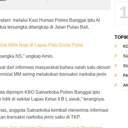
1
ani melalui Kasi Humas Polres Banggai Iptu Al
 tersangka ditangkap di Jalan Pulau Bali,
TOPI
liar Milik Napi di Lapas Palu Disita Polisi
KO
ersangka NS,” ungkap Amin.
S
S
al dari informasi masyarakat bahwa salah satu oknum
nisial MM sering melakukan transaksi narkoba jenis
PA
AH
ota dipimpin KBO Satnarkoba Polres Banggai Iptu
dik di sekitar Lapas Kelas II B L uwuk,” terangnya.
mas, anggota Satnarkoba kembali menerima informasi
 transaksi narkoba jenis sabu di TKP.