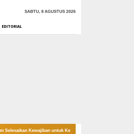
SABTU, 8 AGUSTUS 2026
EDITORIAL
 Kewajiban untuk Kegiatan Operasi
PT UKK Sampaikan D