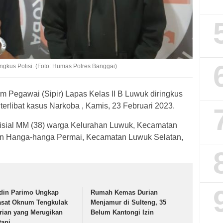
gkus Polisi. (Foto: Humas Polres Banggai)
m Pegawai (Sipir) Lapas Kelas II B Luwuk diringkus
erlibat kasus Narkoba , Kamis, 23 Februari 2023.
nisial MM (38) warga Kelurahan Luwuk, Kecamatan
han Hanga-hanga Permai, Kecamatan Luwuk Selatan,
din Parimo Ungkap
Rumah Kemas Durian
asat Oknum Tengkulak
Menjamur di Sulteng, 35
rian yang Merugikan
Belum Kantongi Izin
tani