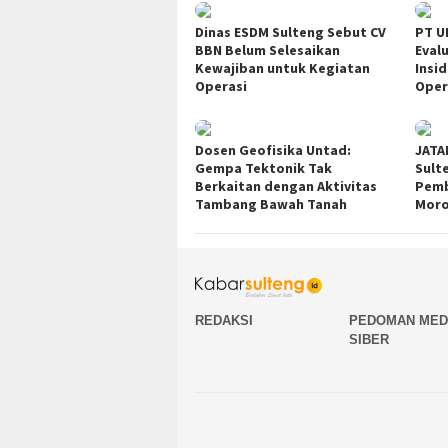
Dinas ESDM Sulteng Sebut CV
PT U
BBN Belum Selesaikan
Eval
Kewajiban untuk Kegiatan
Insi
Operasi
Oper
Dosen Geofisika Untad:
JATA
Gempa Tektonik Tak
Sult
Berkaitan dengan Aktivitas
Pemb
Tambang Bawah Tanah
Moro
REDAKSI
PEDOMAN MED
SIBER