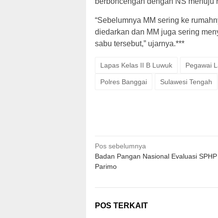
berboncengan dengan NS menuju 
“Sebelumnya MM sering ke rumahn
diedarkan dan MM juga sering men
sabu tersebut,” ujarnya.***
Lapas Kelas II B Luwuk
Pegawai L
Polres Banggai
Sulawesi Tengah
Navigasi
Pos sebelumnya
Badan Pangan Nasional Evaluasi SPHP 
pos
Parimo
POS TERKAIT