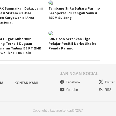
KK Sampaikan Duka, Janji
Tambang Sirtu Baliara Parimo
uasi Sistem K3 Usai
Beroperasi di Tengah Sanksi
den Karyawan di Area
ESDM Sulteng
asional
M Gugat Gubernur
BNN Poso Serahkan Tiga
eng Terkait Dugaan
Pelajar Positif Narkotika ke
iaran Tailing B3 PT QMB
Pemda Parimo
wali ke PTUN Palu
JARINGAN SOCIAL
Facebook
Twitter
IA
KONTAK KAMI
Youtube
RSS
Copyright : kabarsulteng.id@2024