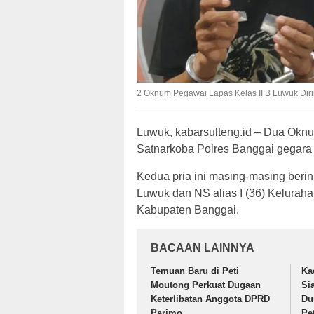
2 Oknum Pegawai Lapas Kelas II B Luwuk Dirin
Luwuk, kabarsulteng.id – Dua Oknu
Satnarkoba Polres Banggai gegara t
Kedua pria ini masing-masing beri
Luwuk dan NS alias I (36) Kelura
Kabupaten Banggai.
BACAAN LAINNYA
Temuan Baru di Peti
Ka
Moutong Perkuat Dugaan
Si
Keterlibatan Anggota DPRD
Du
Parimo
Pe