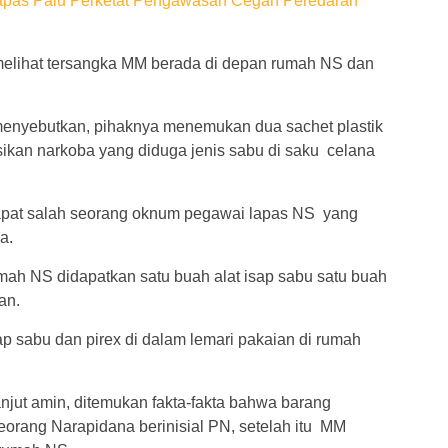
apas Palu Perketat Pengawasan Cegah Peredaran
 melihat tersangka MM berada di depan rumah NS dan
enyebutkan, pihaknya menemukan dua sachet plastik
isikan narkoba yang diduga jenis sabu di saku celana
dapat salah seorang oknum pegawai lapas NS yang
a.
rumah NS didapatkan satu buah alat isap sabu satu buah
an.
p sabu dan pirex di dalam lemari pakaian di rumah
anjut amin, ditemukan fakta-fakta bahwa barang
seorang Narapidana berinisial PN, setelah itu MM