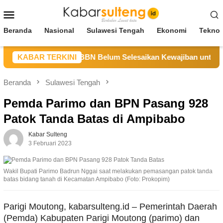
Loncat
Menu
ke
Mobile
konten
Beranda
Nasional
Sulawesi Tengah
Ekonomi
Teknol
teng Sebut CV BBN Belum Selesaikan Kewajiban untuk Kegiat
KABAR TERKINI
Beranda
Sulawesi Tengah
Pemda Parimo dan BPN Pasang 928
Patok Tanda Batas di Ampibabo
Kabar Sulteng
3 Februari 2023
Wakil Bupati Parimo Badrun Nggai saat melakukan pemasangan patok tanda
batas bidang tanah di Kecamatan Ampibabo (Foto: Prokopim)
Parigi Moutong, kabarsulteng.id – Pemerintah Daerah
(Pemda) Kabupaten Parigi Moutong (parimo) dan