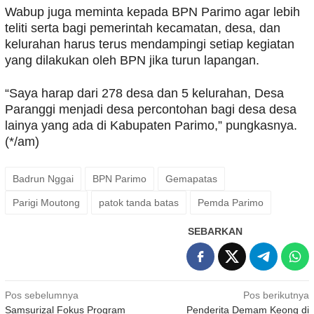
Wabup juga meminta kepada BPN Parimo agar lebih
teliti serta bagi pemerintah kecamatan, desa, dan
kelurahan harus terus mendampingi setiap kegiatan
yang dilakukan oleh BPN jika turun lapangan.
“Saya harap dari 278 desa dan 5 kelurahan, Desa
Paranggi menjadi desa percontohan bagi desa desa
lainya yang ada di Kabupaten Parimo,” pungkasnya.
(*/am)
Badrun Nggai
BPN Parimo
Gemapatas
Parigi Moutong
patok tanda batas
Pemda Parimo
SEBARKAN
Navigasi
Pos sebelumnya
Pos berikutnya
Samsurizal Fokus Program
Penderita Demam Keong di