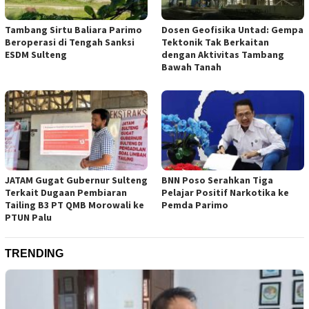
Tambang Sirtu Baliara Parimo
Dosen Geofisika Untad: Gempa
Beroperasi di Tengah Sanksi
Tektonik Tak Berkaitan
ESDM Sulteng
dengan Aktivitas Tambang
Bawah Tanah
JATAM Gugat Gubernur Sulteng
BNN Poso Serahkan Tiga
Terkait Dugaan Pembiaran
Pelajar Positif Narkotika ke
Tailing B3 PT QMB Morowali ke
Pemda Parimo
PTUN Palu
TRENDING