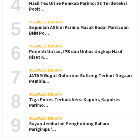
4
Hasil Tes Urine Pemkab Parimo: 28 Terdeteksi
Posit…
5
SULAWESI TENGAH
Sejumlah ASN di Parimo Masuk Radar Pantauan
BNN Po…
6
SULAWESI TENGAH
Peneliti Untad, IPB dan Unhas Ungkap Hasil
Riset K…
7
SULAWESI TENGAH
JATAM Gugat Gubernur Sulteng Terkait Dugaan
Pembia…
8
SULAWESI TENGAH
Tiga Polres Terbaik Versi Kapolri, Kapolres
Parimo…
9
SULAWESI TENGAH
Sayap Jembatan Penghubung Baliara-
Parigimpu’…