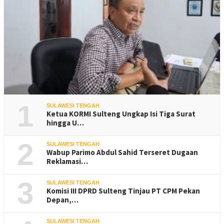
1
SULAWESI TENGAH
Ketua KORMI Sulteng Ungkap Isi Tiga Surat
hingga U…
2
SULAWESI TENGAH
Wabup Parimo Abdul Sahid Terseret Dugaan
Reklamasi…
3
SULAWESI TENGAH
Komisi III DPRD Sulteng Tinjau PT CPM Pekan
Depan,…
SULAWESI TENGAH