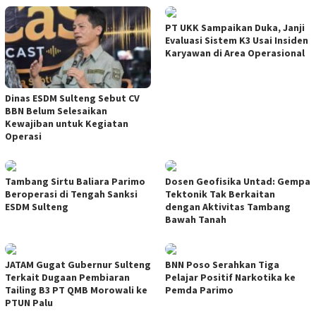
PT UKK Sampaikan Duka, Janji
Evaluasi Sistem K3 Usai Insiden
Karyawan di Area Operasional
Dinas ESDM Sulteng Sebut CV
BBN Belum Selesaikan
Kewajiban untuk Kegiatan
Operasi
Tambang Sirtu Baliara Parimo
Dosen Geofisika Untad: Gempa
Beroperasi di Tengah Sanksi
Tektonik Tak Berkaitan
ESDM Sulteng
dengan Aktivitas Tambang
Bawah Tanah
JATAM Gugat Gubernur Sulteng
BNN Poso Serahkan Tiga
Terkait Dugaan Pembiaran
Pelajar Positif Narkotika ke
Tailing B3 PT QMB Morowali ke
Pemda Parimo
PTUN Palu