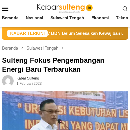
Loncat
Menu
ke
Mobile
konten
Beranda
Nasional
Sulawesi Tengah
Ekonomi
Teknol
Sulteng Sebut CV BBN Belum Selesaikan Kewajiban untuk Kegi
KABAR TERKINI
Beranda
Sulawesi Tengah
Sulteng Fokus Pengembangan
Energi Baru Terbarukan
Kabar Sulteng
1 Februari 2023