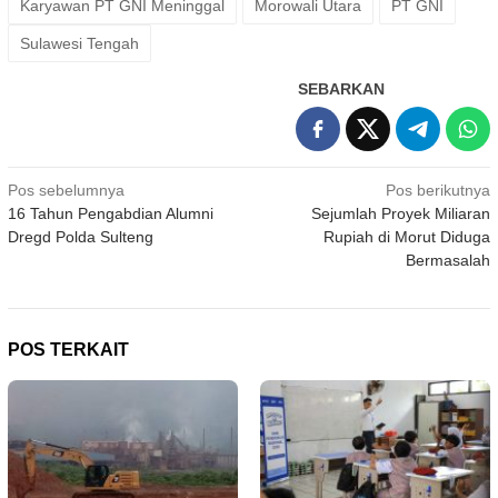
Karyawan PT GNI Meninggal
Morowali Utara
PT GNI
Sulawesi Tengah
SEBARKAN
Navigasi
Pos sebelumnya
Pos berikutnya
16 Tahun Pengabdian Alumni
Sejumlah Proyek Miliaran
pos
Dregd Polda Sulteng
Rupiah di Morut Diduga
Bermasalah
POS TERKAIT