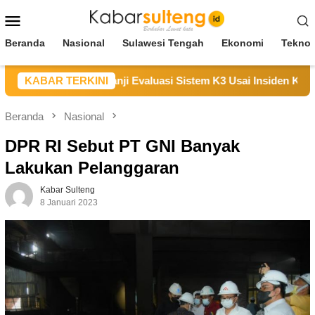
Loncat
Menu
ke
Mobile
konten
Beranda
Nasional
Sulawesi Tengah
Ekonomi
Teknol
ikan Duka, Janji Evaluasi Sistem K3 Usai Insiden Karyawan di
KABAR TERKINI
Beranda
Nasional
DPR RI Sebut PT GNI Banyak
Lakukan Pelanggaran
Kabar Sulteng
8 Januari 2023