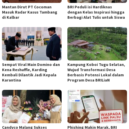
Mantan Dirut PT Cocoman
BRI Peduli isi Hardiknas
Masuk Radar Kasus Tambang
dengan Kelas Inspirasi hingga
di Kalbar
Berbagi Alat Tulis untuk Siswa
Sempat Viral Main Domino dan
Kampung Koboi Tugu Selatan,
Kena Reshuffle, Karding
Wujud Transformasi Desa
Kembali Dilantik Jadi Kepala
Berbasis Potensi Lokal dalam
Karantina
Program Desa BRILiaN
Candyco Malang Sukses
Phishing Makin Marak, BRI