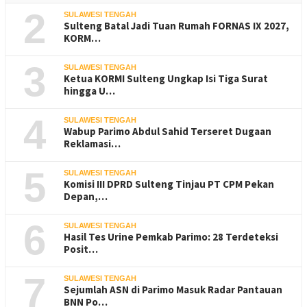
2
SULAWESI TENGAH
Sulteng Batal Jadi Tuan Rumah FORNAS IX 2027,
KORM…
3
SULAWESI TENGAH
Ketua KORMI Sulteng Ungkap Isi Tiga Surat
hingga U…
4
SULAWESI TENGAH
Wabup Parimo Abdul Sahid Terseret Dugaan
Reklamasi…
5
SULAWESI TENGAH
Komisi III DPRD Sulteng Tinjau PT CPM Pekan
Depan,…
6
SULAWESI TENGAH
Hasil Tes Urine Pemkab Parimo: 28 Terdeteksi
Posit…
7
SULAWESI TENGAH
Sejumlah ASN di Parimo Masuk Radar Pantauan
BNN Po…