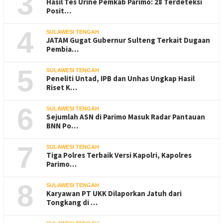
3
Hasil Tes Urine Pemkab Parimo: 28 Terdeteksi
Posit…
4
SULAWESI TENGAH
JATAM Gugat Gubernur Sulteng Terkait Dugaan
Pembia…
5
SULAWESI TENGAH
Peneliti Untad, IPB dan Unhas Ungkap Hasil
Riset K…
6
SULAWESI TENGAH
Sejumlah ASN di Parimo Masuk Radar Pantauan
BNN Po…
7
SULAWESI TENGAH
Tiga Polres Terbaik Versi Kapolri, Kapolres
Parimo…
8
SULAWESI TENGAH
Karyawan PT UKK Dilaporkan Jatuh dari
Tongkang di …