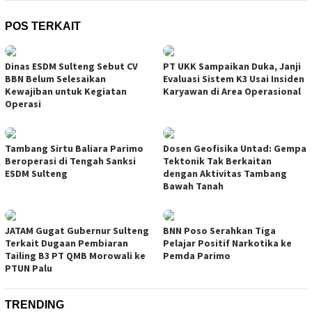
POS TERKAIT
Dinas ESDM Sulteng Sebut CV
PT UKK Sampaikan Duka, Janji
BBN Belum Selesaikan
Evaluasi Sistem K3 Usai Insiden
Kewajiban untuk Kegiatan
Karyawan di Area Operasional
Operasi
Tambang Sirtu Baliara Parimo
Dosen Geofisika Untad: Gempa
Beroperasi di Tengah Sanksi
Tektonik Tak Berkaitan
ESDM Sulteng
dengan Aktivitas Tambang
Bawah Tanah
JATAM Gugat Gubernur Sulteng
BNN Poso Serahkan Tiga
Terkait Dugaan Pembiaran
Pelajar Positif Narkotika ke
Tailing B3 PT QMB Morowali ke
Pemda Parimo
PTUN Palu
TRENDING