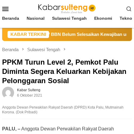
Loncat
Menu
ke
Mobile
konten
Beranda
Nasional
Sulawesi Tengah
Ekonomi
Teknol
Sulteng Sebut CV BBN Belum Selesaikan Kewajiban untuk Kegi
KABAR TERKINI
Beranda
Sulawesi Tengah
PPKM Turun Level 2, Pemkot Palu
Diminta Segera Keluarkan Kebijakan
Pelonggaran Sosial
Kabar Sulteng
6 Oktober 2021
Anggota Dewan Perwakilan Rakyat Daerah (DPRD) Kota Palu, Mutmainah
Korona. (Dok Pribadi)
PALU, –
Anggota Dewan Perwakilan Rakyat Daerah