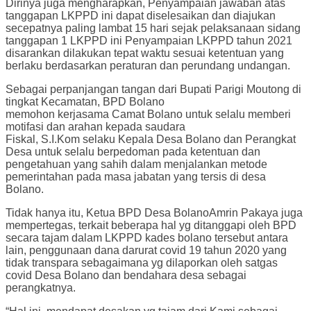
Dirinya juga mengharapkan, Penyampaian jawaban atas
tanggapan LKPPD ini dapat diselesaikan dan diajukan
secepatnya paling lambat 15 hari sejak pelaksanaan sidang
tanggapan 1 LKPPD ini Penyampaian LKPPD tahun 2021
disarankan dilakukan tepat waktu sesuai ketentuan yang
berlaku berdasarkan peraturan dan perundang undangan.
Sebagai perpanjangan tangan dari Bupati Parigi Moutong di
tingkat Kecamatan, BPD Bolano
memohon kerjasama Camat Bolano untuk selalu memberi
motifasi dan arahan kepada saudara
Fiskal, S.I.Kom selaku Kepala Desa Bolano dan Perangkat
Desa untuk selalu berpedoman pada ketentuan dan
pengetahuan yang sahih dalam menjalankan metode
pemerintahan pada masa jabatan yang tersis di desa
Bolano.
Tidak hanya itu, Ketua BPD Desa BolanoAmrin Pakaya juga
mempertegas, terkait beberapa hal yg ditanggapi oleh BPD
secara tajam dalam LKPPD kades bolano tersebut antara
lain, penggunaan dana darurat covid 19 tahun 2020 yang
tidak transpara sebagaimana yg dilaporkan oleh satgas
covid Desa Bolano dan bendahara desa sebagai
perangkatnya.