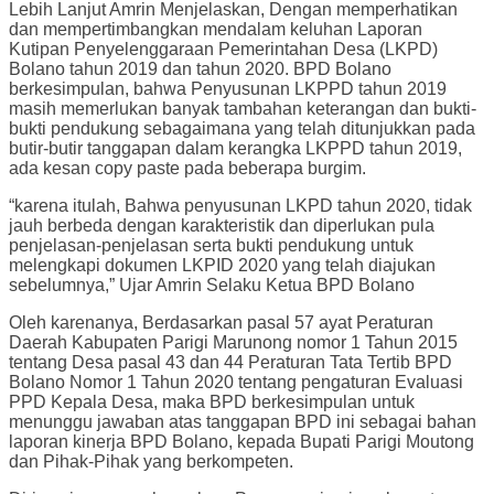
Lebih Lanjut Amrin Menjelaskan, Dengan memperhatikan
dan mempertimbangkan mendalam keluhan Laporan
Kutipan Penyelenggaraan Pemerintahan Desa (LKPD)
Bolano tahun 2019 dan tahun 2020. BPD Bolano
berkesimpulan, bahwa Penyusunan LKPPD tahun 2019
masih memerlukan banyak tambahan keterangan dan bukti-
bukti pendukung sebagaimana yang telah ditunjukkan pada
butir-butir tanggapan dalam kerangka LKPPD tahun 2019,
ada kesan copy paste pada beberapa burgim.
“karena itulah, Bahwa penyusunan LKPD tahun 2020, tidak
jauh berbeda dengan karakteristik dan diperlukan pula
penjelasan-penjelasan serta bukti pendukung untuk
melengkapi dokumen LKPID 2020 yang telah diajukan
sebelumnya,” Ujar Amrin Selaku Ketua BPD Bolano
Oleh karenanya, Berdasarkan pasal 57 ayat Peraturan
Daerah Kabupaten Parigi Marunong nomor 1 Tahun 2015
tentang Desa pasal 43 dan 44 Peraturan Tata Tertib BPD
Bolano Nomor 1 Tahun 2020 tentang pengaturan Evaluasi
PPD Kepala Desa, maka BPD berkesimpulan untuk
menunggu jawaban atas tanggapan BPD ini sebagai bahan
laporan kinerja BPD Bolano, kepada Bupati Parigi Moutong
dan Pihak-Pihak yang berkompeten.