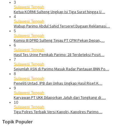
3
Sulawesi Tengah
Ketua KORMI Sulteng Ungkap Isi Tiga Surat hingga U…
4
Sulawesi Tengah
Wabup Parimo Abdul Sahid Terseret Dugaan Reklamasi…
5
Sulawesi Tengah
Komisi III DPRD Sulteng Tinjau PT CPM Pekan Depan,…
6
Sulawesi Tengah
Hasil Tes Urine Pemkab Parimo: 28 Terdeteksi Posit…
7
Sulawesi Tengah
Sejumlah ASN di Parimo Masuk Radar Pantauan BNN Po…
8
Sulawesi Tengah
Peneliti Untad, IPB dan Unhas Ungkap Hasil Riset K…
9
Sulawesi Tengah
Karyawan PT UKK Dilaporkan Jatuh dari Tongkang di …
10
Sulawesi Tengah
Tiga Polres Terbaik Versi Kapolri, Kapolres Parimo…
Topik Populer