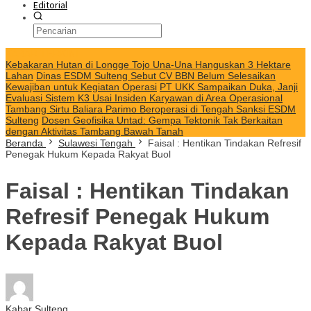
Editorial
KABAR TERKINI
Kebakaran Hutan di Longge Tojo Una-Una Hanguskan 3 Hektare
Lahan
Dinas ESDM Sulteng Sebut CV BBN Belum Selesaikan
Kewajiban untuk Kegiatan Operasi
PT UKK Sampaikan Duka, Janji
Evaluasi Sistem K3 Usai Insiden Karyawan di Area Operasional
Tambang Sirtu Baliara Parimo Beroperasi di Tengah Sanksi ESDM
Sulteng
Dosen Geofisika Untad: Gempa Tektonik Tak Berkaitan
dengan Aktivitas Tambang Bawah Tanah
Beranda
Sulawesi Tengah
Faisal : Hentikan Tindakan Refresif
Penegak Hukum Kepada Rakyat Buol
Faisal : Hentikan Tindakan
Refresif Penegak Hukum
Kepada Rakyat Buol
Kabar Sulteng