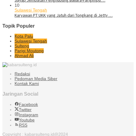
Sayap Jembatan Penghubung Baliara-Parigimpu’…
10
Sulawesi Tengah
Karyawan PT UKK yang Jatuh dari Tongkang di Jetty …
Topik Populer
Kota Palu
Sulawesi Tengah
Sulteng
Parigi Moutong
Ahmad Ali
Redaksi
Pedoman Media Siber
Kontak Kami
Jaringan Social
Facebook
Twitter
Instagram
Youtube
RSS
Copyright : kabarsulteng.id@2024