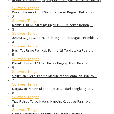
1
Sulawesi Tengah
Wabup Parimo Abdul Sahid Terseret Dugaan Reklamasi…
2
Sulawesi Tengah
Komisi III DPRD Sulteng Tinjau PT CPM Pekan Depan,…
3
Sulawesi Tengah
JATAM Gugat Gubernur Sulteng Terkait Dugaan Pembia…
4
Sulawesi Tengah
Hasil Tes Urine Pemkab Parimo: 28 Terdeteksi Posit…
5
Sulawesi Tengah
Peneliti Untad, IPB dan Unhas Ungkap Hasil Riset K…
6
Sulawesi Tengah
Sejumlah ASN di Parimo Masuk Radar Pantauan BNN Po…
7
Sulawesi Tengah
Karyawan PT UKK Dilaporkan Jatuh dari Tongkang di …
8
Sulawesi Tengah
Tiga Polres Terbaik Versi Kapolri, Kapolres Parimo…
9
Sulawesi Tengah