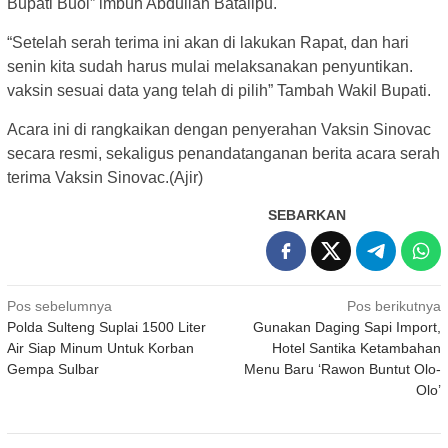
Bupati Buol” imbuh Abdullah Batalipu.
“Setelah serah terima ini akan di lakukan Rapat, dan hari
senin kita sudah harus mulai melaksanakan penyuntikan.
vaksin sesuai data yang telah di pilih” Tambah Wakil Bupati.
Acara ini di rangkaikan dengan penyerahan Vaksin Sinovac
secara resmi, sekaligus penandatanganan berita acara serah
terima Vaksin Sinovac.(Ajir)
SEBARKAN
Navigasi
Pos sebelumnya
Pos berikutnya
Polda Sulteng Suplai 1500 Liter
Gunakan Daging Sapi Import,
pos
Air Siap Minum Untuk Korban
Hotel Santika Ketambahan
Gempa Sulbar
Menu Baru ‘Rawon Buntut Olo-
Olo’