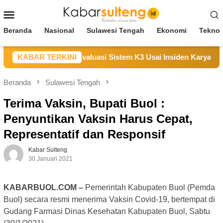
Loncat
Menu
ke
Mobile
konten
Beranda
Nasional
Sulawesi Tengah
Ekonomi
Teknol
n Duka, Janji Evaluasi Sistem K3 Usai Insiden Karyawan di Ar
KABAR TERKINI
Beranda
Sulawesi Tengah
Terima Vaksin, Bupati Buol :
Penyuntikan Vaksin Harus Cepat,
Representatif dan Responsif
Kabar Sulteng
30 Januari 2021
KABARBUOL.COM –
Pemerintah Kabupaten Buol (Pemda
Buol) secara resmi menerima Vaksin Covid-19, bertempat di
Gudang Farmasi Dinas Kesehatan Kabupaten Buol, Sabtu