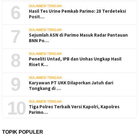
6
SULAWESI TENGAH
Hasil Tes Urine Pemkab Parimo: 28 Terdeteksi
Posit…
7
SULAWESI TENGAH
Sejumlah ASN di Parimo Masuk Radar Pantauan
BNN Po…
8
SULAWESI TENGAH
Peneliti Untad, IPB dan Unhas Ungkap Hasil
Riset K…
9
SULAWESI TENGAH
Karyawan PT UKK Dilaporkan Jatuh dari
Tongkang di …
10
SULAWESI TENGAH
Tiga Polres Terbaik Versi Kapolri, Kapolres
Parimo…
TOPIK POPULER